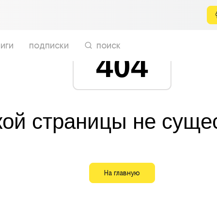
иги
подписки
поиск
404
кой страницы не суще
На главную