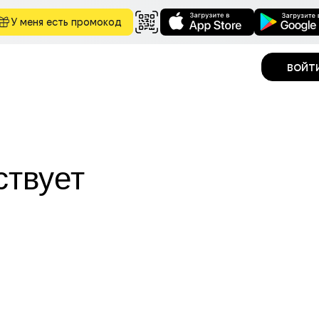
У меня есть промокод
войт
ствует