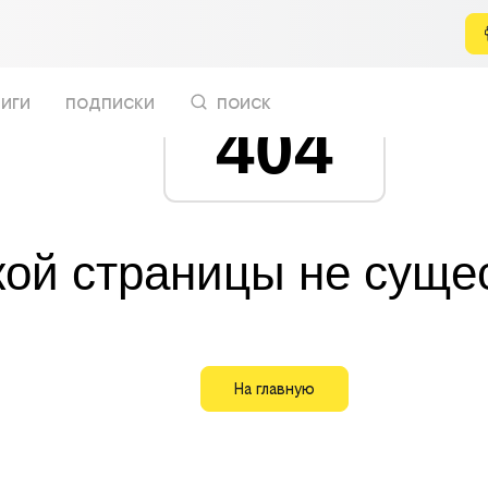
иги
подписки
поиск
404
кой страницы не суще
На главную