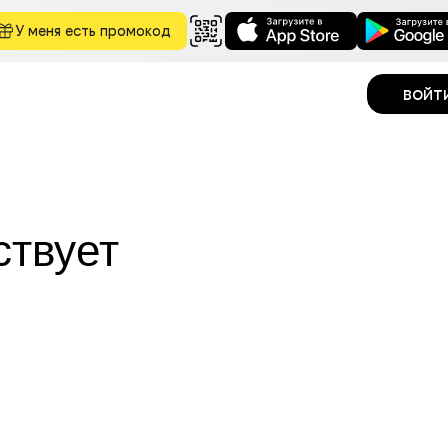
У меня есть промокод
войт
ствует