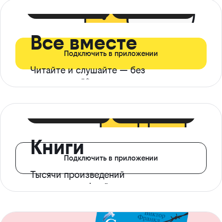
399 ₽ в мес
21 ₽ в день
Все вместе
Подключить в приложении
Читайте и слушайте — без
ограничений*
299 ₽ в мес
14 ₽ в день
Книги
Подключить в приложении
Тысячи произведений
с доступом офлайн