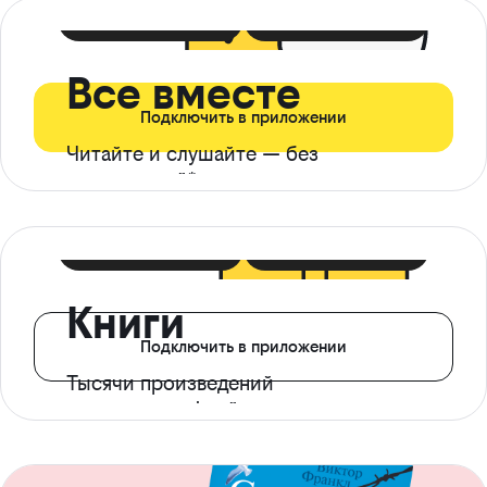
399 ₽ в мес
21 ₽ в день
Все вместе
Подключить в приложении
Читайте и слушайте — без
ограничений*
299 ₽ в мес
14 ₽ в день
Книги
Подключить в приложении
Тысячи произведений
с доступом офлайн