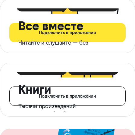
399 ₽ в мес
21 ₽ в день
Все вместе
Подключить в приложении
Читайте и слушайте — без
ограничений*
299 ₽ в мес
14 ₽ в день
Книги
Подключить в приложении
Тысячи произведений
с доступом офлайн