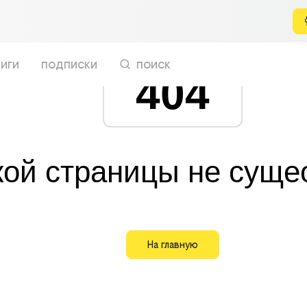
иги
подписки
поиск
404
кой страницы не суще
На главную