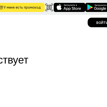
У меня есть промокод
войт
ствует