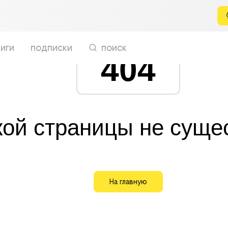
иги
подписки
поиск
404
кой страницы не суще
На главную