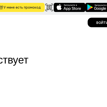
У меня есть промокод
войт
ствует