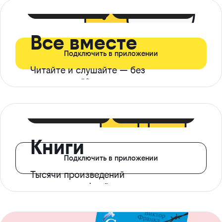
399 ₽ в мес
21 ₽ в день
Все вместе
Подключить в приложении
Читайте и слушайте — без
ограничений*
299 ₽ в мес
14 ₽ в день
Книги
Подключить в приложении
Тысячи произведений
с доступом офлайн