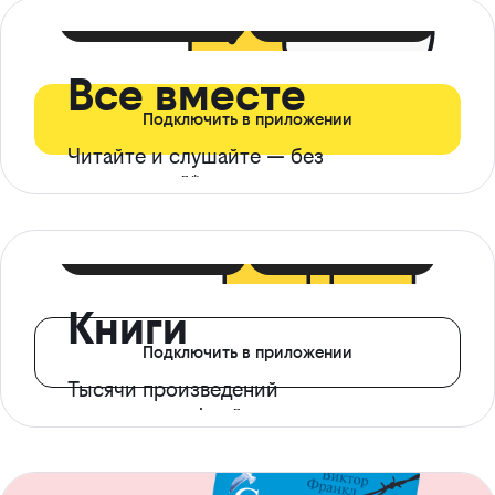
399 ₽ в мес
21 ₽ в день
Все вместе
Подключить в приложении
Читайте и слушайте — без
ограничений*
299 ₽ в мес
14 ₽ в день
Книги
Подключить в приложении
Тысячи произведений
с доступом офлайн