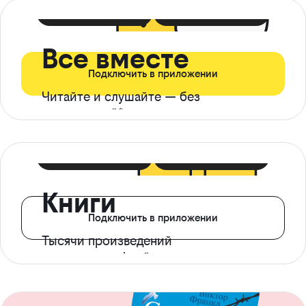
399 ₽ в мес
21 ₽ в день
Все вместе
Подключить в приложении
Читайте и слушайте — без
ограничений*
299 ₽ в мес
14 ₽ в день
Книги
Подключить в приложении
Тысячи произведений
с доступом офлайн