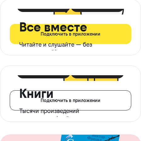
399 ₽ в мес
21 ₽ в день
Все вместе
Подключить в приложении
Читайте и слушайте — без
ограничений*
299 ₽ в мес
14 ₽ в день
Книги
Подключить в приложении
Тысячи произведений
с доступом офлайн