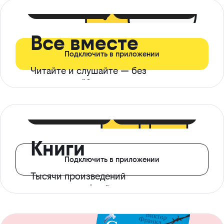
399 ₽ в мес
21 ₽ в день
Все вместе
Подключить в приложении
Читайте и слушайте — без
ограничений*
299 ₽ в мес
14 ₽ в день
Книги
Подключить в приложении
Тысячи произведений
с доступом офлайн