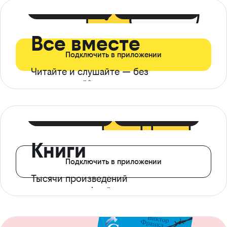
399 ₽ в мес
21 ₽ в день
Все вместе
Подключить в приложении
Читайте и слушайте — без
ограничений*
299 ₽ в мес
14 ₽ в день
Книги
Подключить в приложении
Тысячи произведений
с доступом офлайн