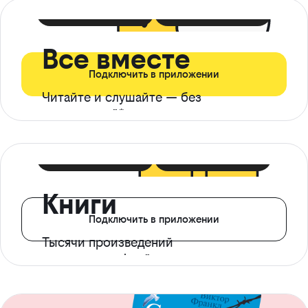
399 ₽ в мес
21 ₽ в день
Все вместе
Подключить в приложении
Читайте и слушайте — без
ограничений*
299 ₽ в мес
14 ₽ в день
Книги
Подключить в приложении
Тысячи произведений
с доступом офлайн