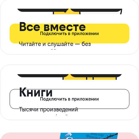
399 ₽ в мес
21 ₽ в день
Все вместе
Подключить в приложении
Читайте и слушайте — без
ограничений*
299 ₽ в мес
14 ₽ в день
Книги
Подключить в приложении
Тысячи произведений
с доступом офлайн