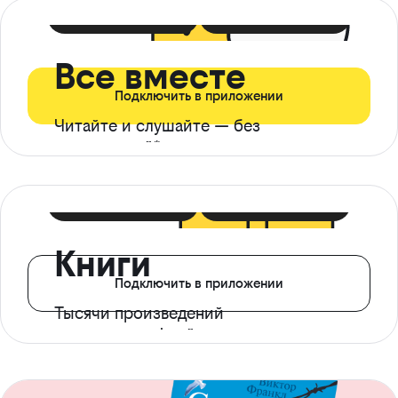
399 ₽ в мес
21 ₽ в день
Все вместе
Подключить в приложении
Читайте и слушайте — без
ограничений*
299 ₽ в мес
14 ₽ в день
Книги
Подключить в приложении
Тысячи произведений
с доступом офлайн