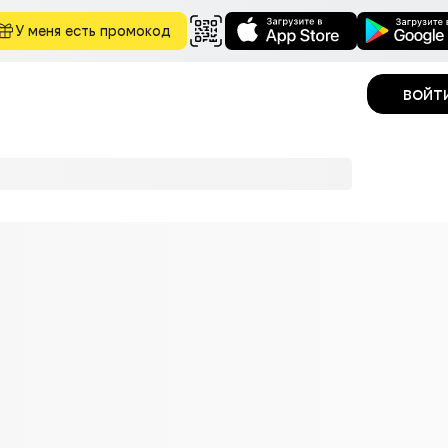
У меня есть промокод
войт