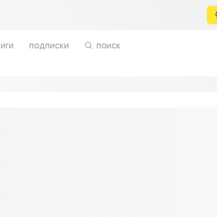
иги
подписки
поиск