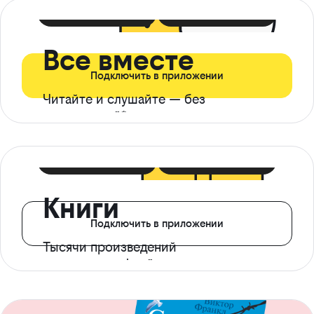
399 ₽ в мес
21 ₽ в день
Все вместе
Подключить в приложении
Читайте и слушайте — без
ограничений*
299 ₽ в мес
14 ₽ в день
Книги
Подключить в приложении
Тысячи произведений
с доступом офлайн