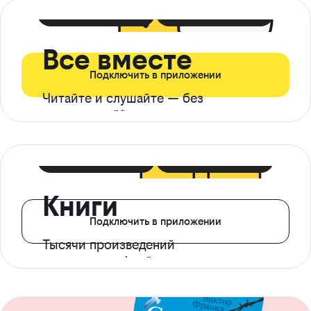
399 ₽ в мес
21 ₽ в день
Все вместе
Подключить в приложении
Читайте и слушайте — без
ограничений*
299 ₽ в мес
14 ₽ в день
Книги
Подключить в приложении
Тысячи произведений
с доступом офлайн