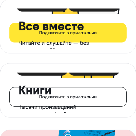
399 ₽ в мес
21 ₽ в день
Все вместе
Подключить в приложении
Читайте и слушайте — без
ограничений*
299 ₽ в мес
14 ₽ в день
Книги
Подключить в приложении
Тысячи произведений
с доступом офлайн