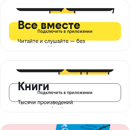
399 ₽ в мес
21 ₽ в день
Все вместе
Подключить в приложении
Читайте и слушайте — без
ограничений*
299 ₽ в мес
14 ₽ в день
Книги
Подключить в приложении
Тысячи произведений
с доступом офлайн