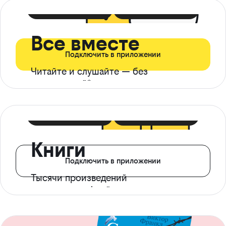
399 ₽ в мес
21 ₽ в день
Все вместе
Подключить в приложении
Читайте и слушайте — без
ограничений*
299 ₽ в мес
14 ₽ в день
Книги
Подключить в приложении
Тысячи произведений
с доступом офлайн