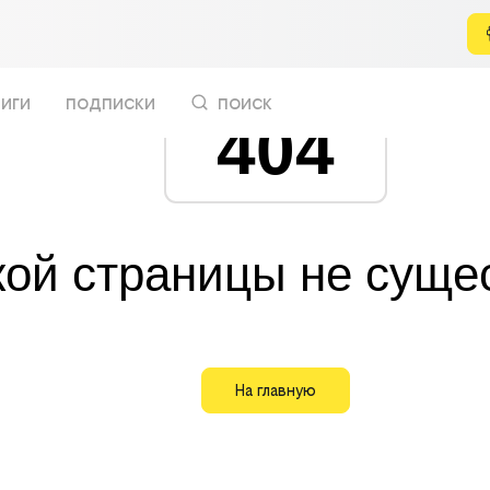
иги
подписки
поиск
404
кой страницы не суще
На главную