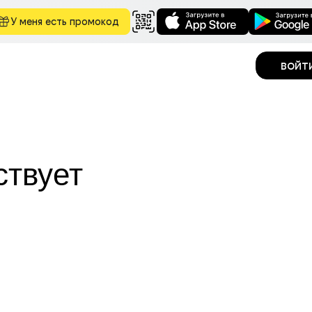
У меня есть промокод
войт
ствует