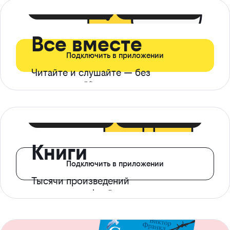
399 ₽ в мес
21 ₽ в день
Все вместе
Подключить в приложении
Читайте и слушайте — без
ограничений*
299 ₽ в мес
14 ₽ в день
Книги
Подключить в приложении
Тысячи произведений
с доступом офлайн