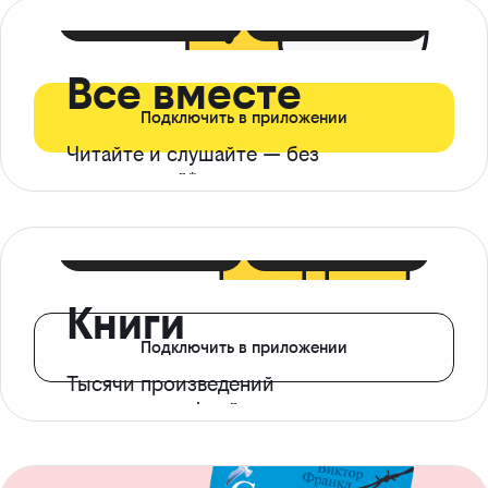
399 ₽ в мес
21 ₽ в день
Все вместе
Подключить в приложении
Читайте и слушайте — без
ограничений*
299 ₽ в мес
14 ₽ в день
Книги
Подключить в приложении
Тысячи произведений
с доступом офлайн