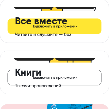
399 ₽ в мес
21 ₽ в день
Все вместе
Подключить в приложении
Читайте и слушайте — без
ограничений*
299 ₽ в мес
14 ₽ в день
Книги
Подключить в приложении
Тысячи произведений
с доступом офлайн