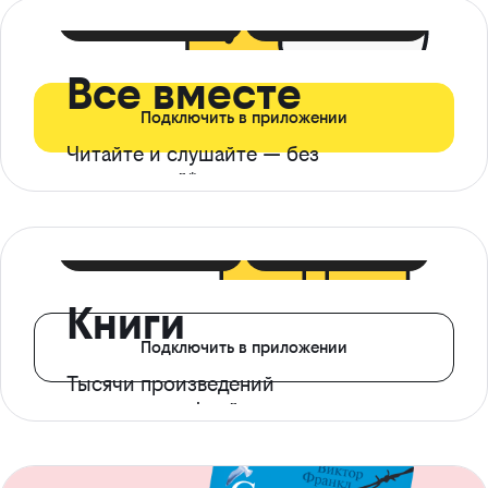
399 ₽ в мес
21 ₽ в день
Все вместе
Подключить в приложении
Читайте и слушайте — без
ограничений*
299 ₽ в мес
14 ₽ в день
Книги
Подключить в приложении
Тысячи произведений
с доступом офлайн