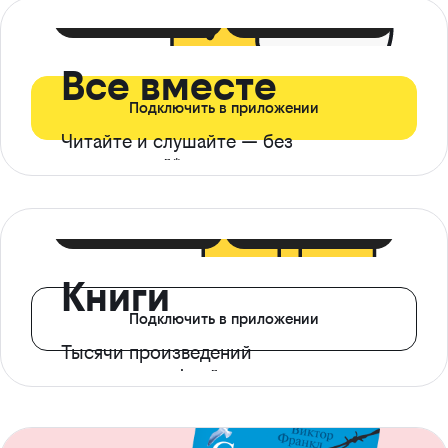
399 ₽ в мес
21 ₽ в день
Все вместе
Подключить в приложении
Читайте и слушайте — без
ограничений*
299 ₽ в мес
14 ₽ в день
Книги
Подключить в приложении
Тысячи произведений
с доступом офлайн