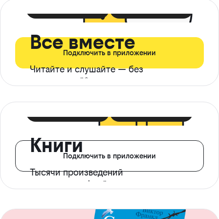
399 ₽ в мес
21 ₽ в день
Все вместе
Подключить в приложении
Читайте и слушайте — без
ограничений*
299 ₽ в мес
14 ₽ в день
Книги
Подключить в приложении
Тысячи произведений
с доступом офлайн