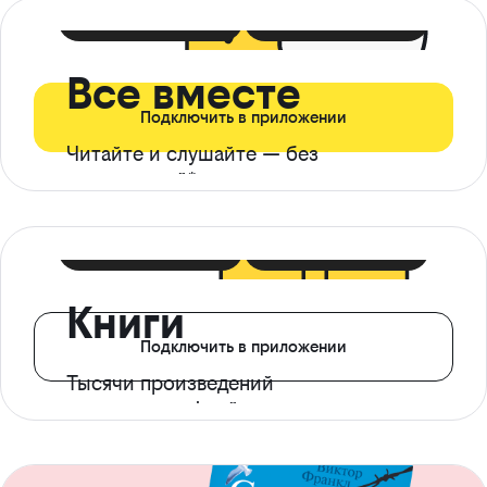
399 ₽ в мес
21 ₽ в день
Все вместе
Подключить в приложении
Читайте и слушайте — без
ограничений*
299 ₽ в мес
14 ₽ в день
Книги
Подключить в приложении
Тысячи произведений
с доступом офлайн