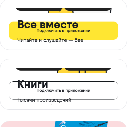
399 ₽ в мес
21 ₽ в день
Все вместе
Подключить в приложении
Читайте и слушайте — без
ограничений*
299 ₽ в мес
14 ₽ в день
Книги
Подключить в приложении
Тысячи произведений
с доступом офлайн