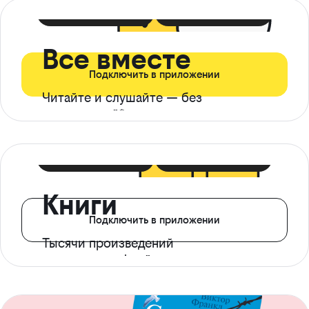
399 ₽ в мес
21 ₽ в день
Все вместе
Подключить в приложении
Читайте и слушайте — без
ограничений*
299 ₽ в мес
14 ₽ в день
Книги
Подключить в приложении
Тысячи произведений
с доступом офлайн