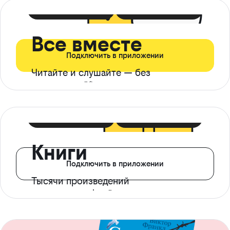
399 ₽ в мес
21 ₽ в день
Все вместе
Подключить в приложении
Читайте и слушайте — без
ограничений*
299 ₽ в мес
14 ₽ в день
Книги
Подключить в приложении
Тысячи произведений
с доступом офлайн