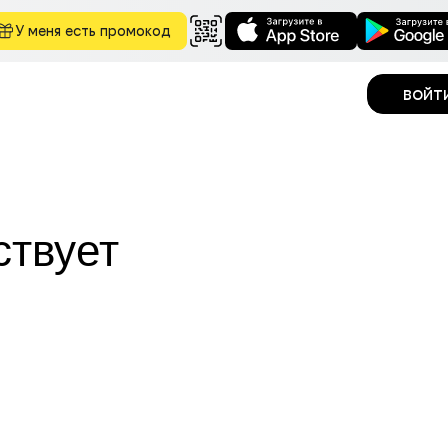
У меня есть промокод
войт
ствует