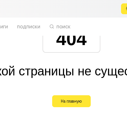
иги
подписки
поиск
404
кой страницы не суще
На главную