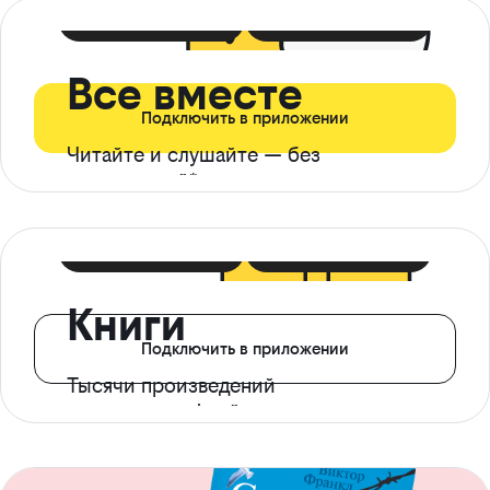
399 ₽ в мес
21 ₽ в день
Все вместе
Подключить в приложении
Читайте и слушайте — без
ограничений*
299 ₽ в мес
14 ₽ в день
Книги
Подключить в приложении
Тысячи произведений
с доступом офлайн