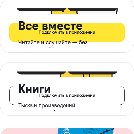
399 ₽ в мес
21 ₽ в день
Все вместе
Подключить в приложении
Читайте и слушайте — без
ограничений*
299 ₽ в мес
14 ₽ в день
Книги
Подключить в приложении
Тысячи произведений
с доступом офлайн