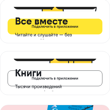
399 ₽ в мес
21 ₽ в день
Все вместе
Подключить в приложении
Читайте и слушайте — без
ограничений*
299 ₽ в мес
14 ₽ в день
Книги
Подключить в приложении
Тысячи произведений
с доступом офлайн