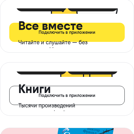
399 ₽ в мес
21 ₽ в день
Все вместе
Подключить в приложении
Читайте и слушайте — без
ограничений*
299 ₽ в мес
14 ₽ в день
Книги
Подключить в приложении
Тысячи произведений
с доступом офлайн