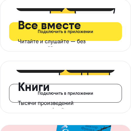
399 ₽ в мес
21 ₽ в день
Все вместе
Подключить в приложении
Читайте и слушайте — без
ограничений*
299 ₽ в мес
14 ₽ в день
Книги
Подключить в приложении
Тысячи произведений
с доступом офлайн