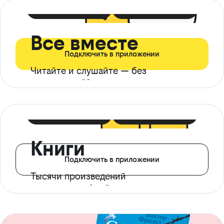
399 ₽ в мес
21 ₽ в день
Все вместе
Подключить в приложении
Читайте и слушайте — без
ограничений*
299 ₽ в мес
14 ₽ в день
Книги
Подключить в приложении
Тысячи произведений
с доступом офлайн