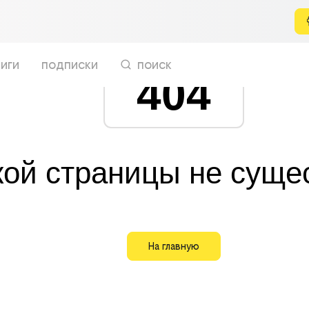
иги
подписки
поиск
404
кой страницы не суще
На главную