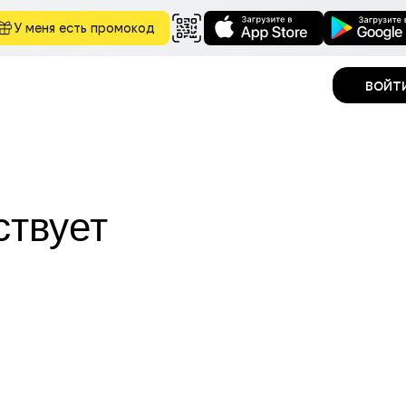
У меня есть промокод
войт
ствует