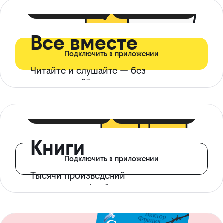
399 ₽ в мес
21 ₽ в день
Все вместе
Подключить в приложении
Читайте и слушайте — без
ограничений*
299 ₽ в мес
14 ₽ в день
Книги
Подключить в приложении
Тысячи произведений
с доступом офлайн