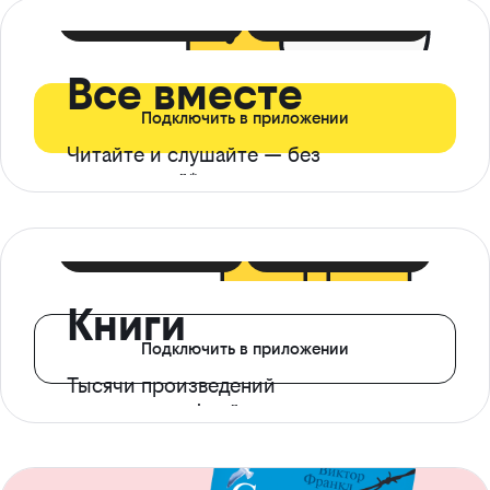
399 ₽ в мес
21 ₽ в день
Все вместе
Подключить в приложении
Читайте и слушайте — без
ограничений*
299 ₽ в мес
14 ₽ в день
Книги
Подключить в приложении
Тысячи произведений
с доступом офлайн