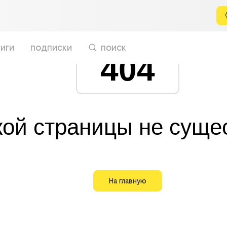
иги
подписки
поиск
404
кой страницы не суще
На главную