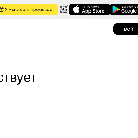
У меня есть промокод
войт
ствует