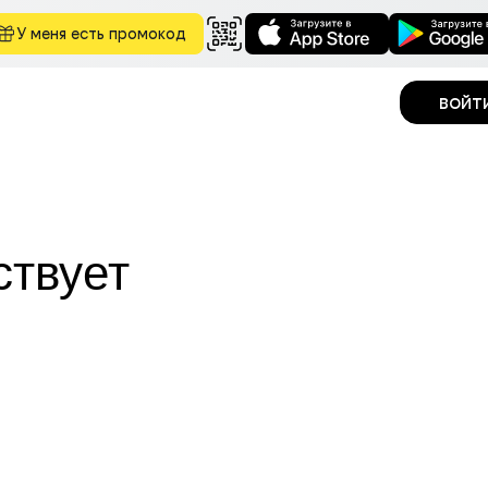
У меня есть промокод
войт
ствует