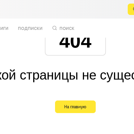
иги
подписки
поиск
404
кой страницы не суще
На главную