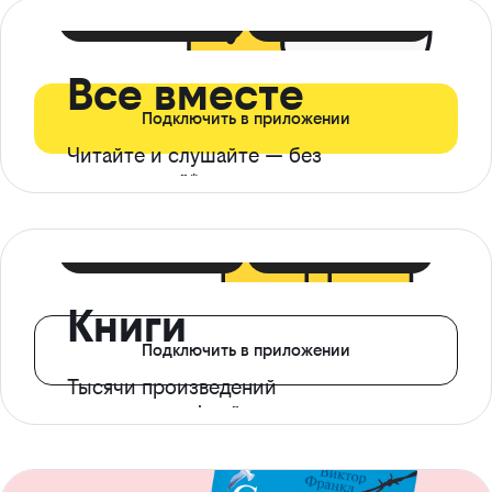
399 ₽ в мес
21 ₽ в день
Все вместе
Подключить в приложении
Читайте и слушайте — без
ограничений*
299 ₽ в мес
14 ₽ в день
Книги
Подключить в приложении
Тысячи произведений
с доступом офлайн