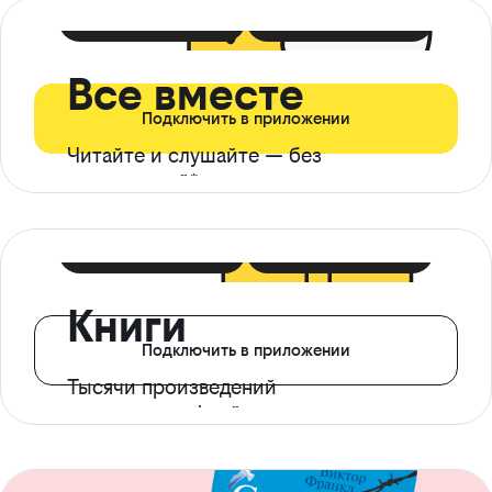
399 ₽ в мес
21 ₽ в день
Все вместе
Подключить в приложении
Читайте и слушайте — без
ограничений*
299 ₽ в мес
14 ₽ в день
Книги
Подключить в приложении
Тысячи произведений
с доступом офлайн