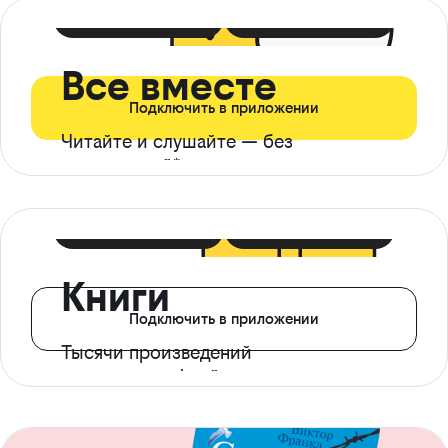
399 ₽ в мес
21 ₽ в день
Все вместе
Подключить в приложении
Читайте и слушайте — без
ограничений*
299 ₽ в мес
14 ₽ в день
Книги
Подключить в приложении
Тысячи произведений
с доступом офлайн