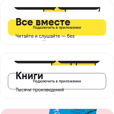
399 ₽ в мес
21 ₽ в день
Все вместе
Подключить в приложении
Читайте и слушайте — без
ограничений*
299 ₽ в мес
14 ₽ в день
Книги
Подключить в приложении
Тысячи произведений
с доступом офлайн