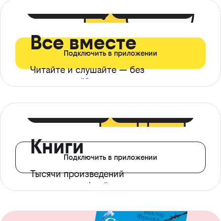
399 ₽ в мес
21 ₽ в день
Все вместе
Подключить в приложении
Читайте и слушайте — без
ограничений*
299 ₽ в мес
14 ₽ в день
Книги
Подключить в приложении
Тысячи произведений
с доступом офлайн